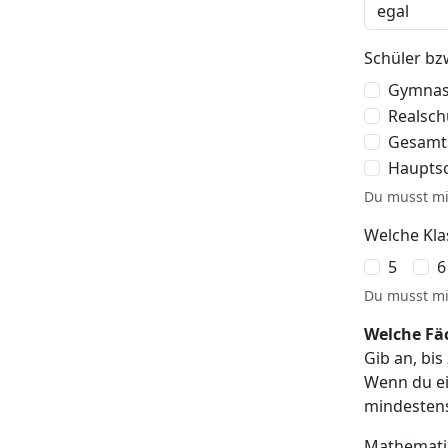
Schüler bz
Gymnasi
Realschu
Gesamtsc
Hauptsch
Du musst mi
Welche Kla
5
6
Du musst mi
Welche Fä
Gib an, bi
Wenn du ei
mindestens
Mathemati