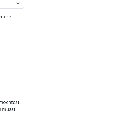
hten?
 möchtest.
Du musst