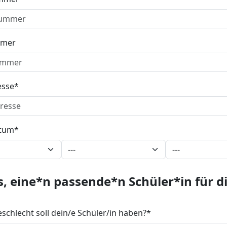
mer
esse
tum
s, eine*n passende*n Schüler*in für d
schlecht soll dein/e Schüler/in haben?